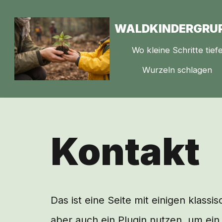
WALDKINDERGRU
Zum
Inhalt
Wo kleine Schritte tief
springen
Wurzeln schlagen
Kontakt
Das ist eine Seite mit einigen klas
aber auch ein Plugin nutzen, um ein